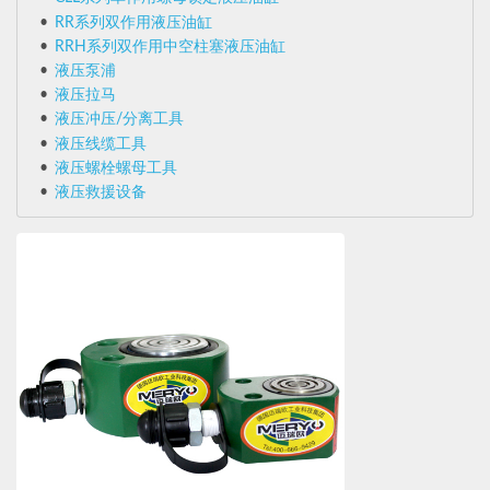
RR系列双作用液压油缸
RRH系列双作用中空柱塞液压油缸
液压泵浦
液压拉马
液压冲压/分离工具
液压线缆工具
液压螺栓螺母工具
液压救援设备