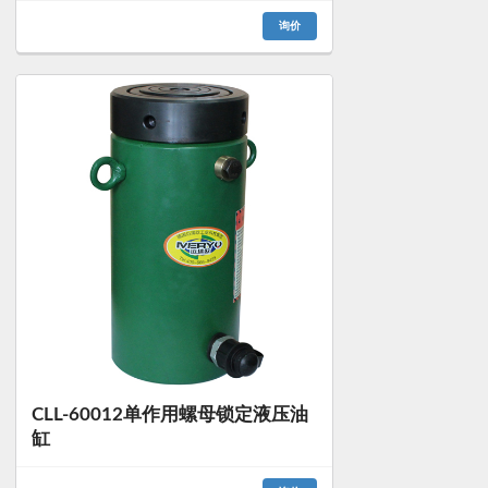
询价
CLL-60012单作用螺母锁定液压油
缸