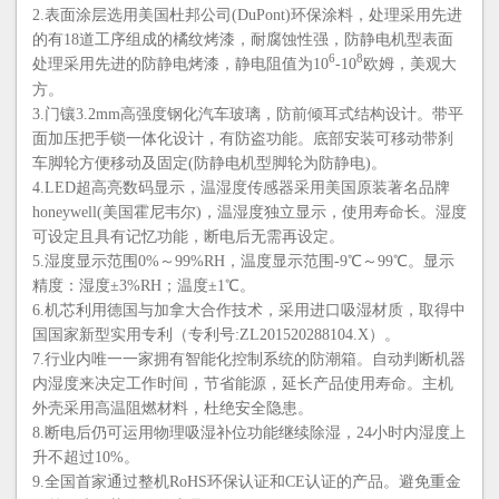
2.表面涂层选用美国杜邦公司(DuPont)环保涂料，处理采用先进
的有18道工序组成的橘纹烤漆，耐腐蚀性强，防静电机型表面
6
8
处理采用先进的防静电烤漆，静电阻值为10
-10
欧姆，美观大
方。
3.门镶3.2mm高强度钢化汽车玻璃，防前倾耳式结构设计。带平
面加压把手锁一体化设计，有防盗功能。底部安装可移动带刹
车脚轮方便移动及固定(防静电机型脚轮为防静电)。
4.LED超高亮数码显示，温湿度传感器采用美国原装著名品牌
honeywell(美国霍尼韦尔)，温湿度独立显示，使用寿命长。湿度
可设定且具有记忆功能，断电后无需再设定。
5.湿度显示范围0%～99%RH，温度显示范围-9℃～99℃。显示
精度：湿度±3%RH；温度±1℃。
6.机芯利用德国与加拿大合作技术，采用进口吸湿材质，取得中
国国家新型实用专利（专利号:ZL201520288104.X）。
7.行业内唯一一家拥有智能化控制系统的防潮箱。自动判断机器
内湿度来决定工作时间，节省能源，延长产品使用寿命。主机
外壳采用高温阻燃材料，杜绝安全隐患。
8.断电后仍可运用物理吸湿补位功能继续除湿，24小时内湿度上
升不超过10%。
9.全国首家通过整机RoHS环保认证和CE认证的产品。避免重金