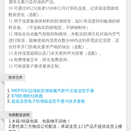
属等元素污染存放的产品。
10.可通过RS232或者USB串口与计算机连接，记录温湿度曲线
数据变化（选配）。
11.用于湿度敏感类材料的防潮保管，如IC等湿度特别敏感的材
料存放。（可选购非防静电型，不锈钢制作）。
12.增加全自动氮气智能控制模块，并配合防潮主机对箱内空气
进行除湿，能够使箱内湿度在数分钟内达到所需设定湿度，适
合经常开门防氧化要求严格的场合（选配）。
13.支持湿度超限以及门未关密闭声光报警（选配）。
14.免费维修五年，终生免费咨询。
15.可根据客户要求量身定制。
技术文件
MERYOU迈瑞欧防潮箱氮气柜中文版选型手册
878防潮柜结构图
超低湿度电子防潮箱选型手册与技术参数
包装配送说明
1.木箱/纸箱包装，包装物不回收！
2.委托第三方物流公司配送；承诺送货上门产品不提供送货上楼