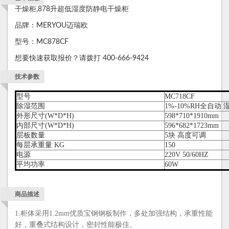
干燥柜,878升超低湿度防静电干燥柜
品牌：MERYOU迈瑞欧
型号：MC878CF
想要快速获取报价？请拨打 400-666-9424
技术参数
型号
MC718CF
除湿范围
1%-10%RH全自动
外形尺寸(W*D*H)
598*710*1910mm
内部尺寸(W*D*H)
596*682*1723mm
层板数量
5块 高度可调
每层承重量 KG
150
电源
220V 50/60HZ
平均功率
60W
商品描述
1.柜体采用1.2mm优质宝钢钢板制作，多处加强结构，承重性能
好，重叠式结构设计，密封性能极佳。