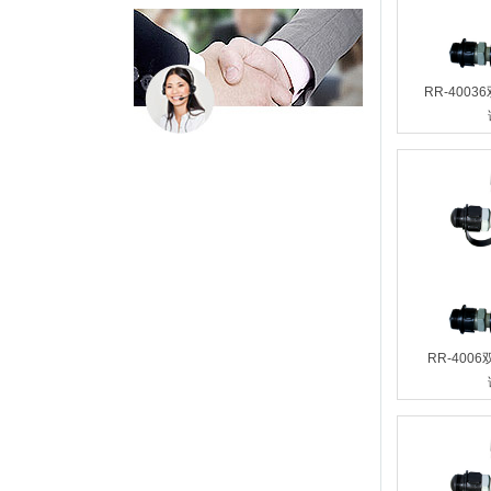
RR-400
RR-400