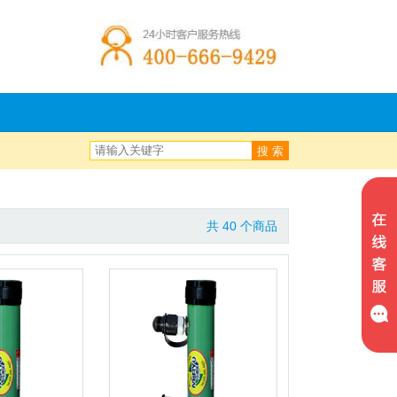
搜 索
共 40 个商品