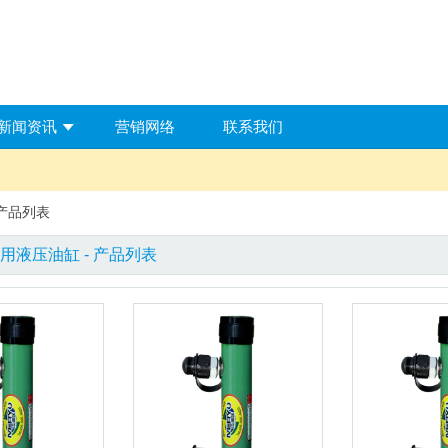
新闻资讯
营销网络
联系我们
 产品列表
用液压油缸 - 产品列表