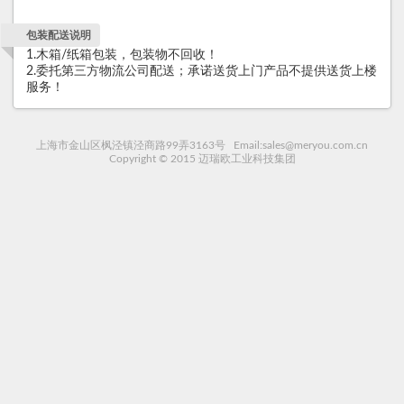
包装配送说明
1.木箱/纸箱包装，包装物不回收！
2.委托第三方物流公司配送；承诺送货上门产品不提供送货上楼
服务！
上海市金山区枫泾镇泾商路99弄3163号 Email:sales@meryou.com.cn
Copyright © 2015 迈瑞欧工业科技集团