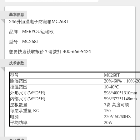
基本信息
246升恒温电子防潮箱MC268T
品牌：MERYOU迈瑞欧
型号：MC268T
想要快速获取报价？请拨打 400-666-9424
技术参数
型号
MC268T
除湿范围
20%-60%，10%-2
控温范围
10-40℃
外形尺寸(W*D*H)
598*400*1310mm
内部尺寸(W*D*H)
596*372*1148mm
层板数量
3块 高度可调
每层承重量 KG
150
电源
220V 50/60HZ
平均功率
20W