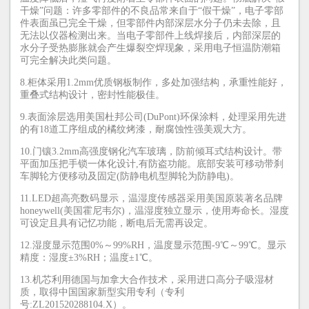
干燥”问题：许多零部件的不良品常来自于“假干燥”，电子零部
件表面虽已完全干燥，但零部件内部深层水分子仍未去除，且
无法以仪器检测出来。当电子零部件上线焊接后，内部深层的
水分子受热膨胀就会产生爆裂空焊现象，采用电子恒温防潮箱
可完全解决此类问题。
8.柜体采用1.2mm优质钢板制作，多处加强结构，承重性能好，
重叠式结构设计，密封性能极佳。
9.表面涂层选用美国杜邦公司(DuPont)环保涂料，处理采用先进
的有18道工序组成的橘纹烤漆，耐腐蚀性强美观大方。
10.门镶3.2mm高强度钢化汽车玻璃，防前倾耳式结构设计。带
平面加压把手锁一体化设计,有防盗功能。底部安装可移动带刹
车脚轮方便移动及固定(防静电机型脚轮为防静电)。
11.LED超高亮数码显示，温湿度传感器采用美国原装著名品牌
honeywell(美国霍尼韦尔)，温湿度独立显示，使用寿命长。湿度
可设定且具有记忆功能，断电后无需再设定。
12.湿度显示范围0%～99%RH，温度显示范围-9℃～99℃。显示
精度：湿度±3%RH；温度±1℃。
13.机芯利用德国与加拿大合作技术，采用进口高分子吸湿材
质，取得中国国家新型实用专利（专利
号:ZL201520288104.X）。