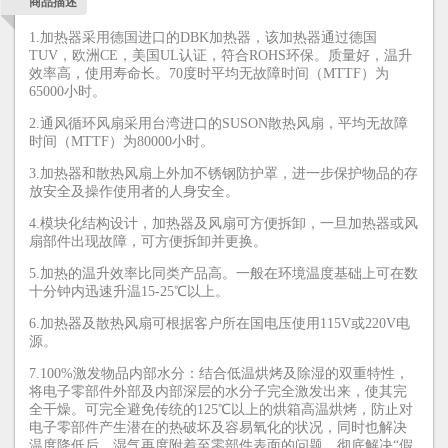
商品描述
1.加热器采用德国进口的DBK加热器，该加热器通过德国
TUV，欧洲CE，美国UL认证，符合ROHS环保。质量好，温升
效率高，使用寿命长。70度时平均无故障时间（MTTF）为
65000小时。
2.通风循环风扇采用台湾进口的SUSON散热风扇，平均无故障
时间（MTTF）为80000小时。
3.加热器和散热风扇上外加不锈钢防护罩，进一步保护物品的存
放安全及操作使用者的人身安全。
4.模块化结构设计，加热器及风扇可方便拆卸，一旦加热器或风
扇部件出现故障，可方便拆卸并更换。
5.加热的温升效率比同类产品高。一般在环境温度基础上可在数
十分钟内迅速升温15-25℃以上。
6.加热器及散热风扇可根据客户所在国电压使用115V或220V电
源。
7.100%激发物品内部水分：结合低温烘烤及除湿的双重特性，
将电子零部件外部及内部深层的水分子完全激发出来，使其完
全干燥。可完全避免传统的125℃以上的烘箱高温烘烤，防止对
电子零部件产生潜在的热破坏及容易氧化的状况，同时也解决
温度降低后，湿气再度附着至零部件表面的问题。彻底解决“假