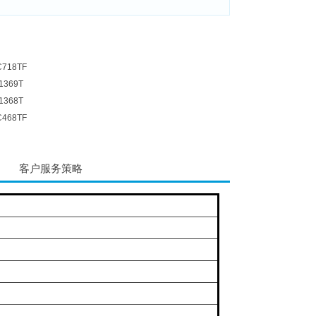
18TF
369T
368T
68TF
客户服务策略