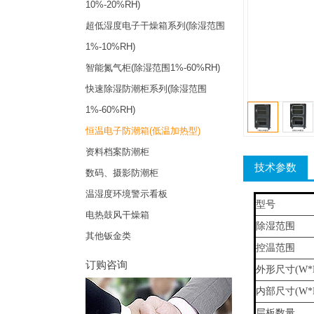
10%-20%RH)
超低湿度电子干燥箱系列(除湿范围
1%-10%RH)
智能氮气柜(除湿范围1%-60%RH)
快速除湿防潮柜系列(除湿范围
1%-60%RH)
恒温电子防潮箱(低温加热型)
资料档案防潮柜
技术参数
数码、摄影防潮柜
温湿度环境警示看板
型号
电热鼓风干燥箱
除湿范围
其他钣金类
控温范围
订购咨询
外形尺寸(W*D
内部尺寸(W*D
层板数量