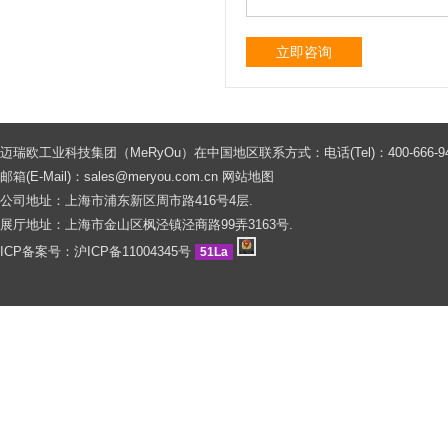
立即咨询
迈瑞欧工业科技集团（MeRyOu）在中国地区联系方式：电话(Tel)：400-666-9429 0086
邮箱(E-Mail)：
sales@meryou.com.cn
网站地图
公司地址：上海市浦东新区周市路416号4层.
展厅地址：上海市金山区枫泾镇泾商路99弄3163号.
ICP备案号：
沪ICP备11004345号
51La