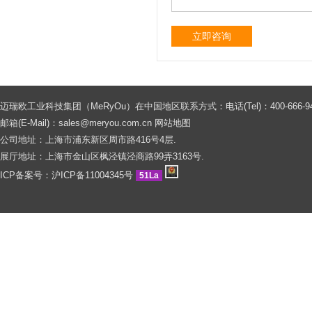
立即咨询
迈瑞欧工业科技集团（MeRyOu）在中国地区联系方式：电话(Tel)：400-666-9429 0086
邮箱(E-Mail)：
sales@meryou.com.cn
网站地图
公司地址：上海市浦东新区周市路416号4层.
展厅地址：上海市金山区枫泾镇泾商路99弄3163号.
ICP备案号：
沪ICP备11004345号
51La