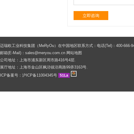
立即咨询
迈瑞欧工业科技集团（MeRyOu）在中国地区联系方式：电话(Tel)：400-666-9429 0086
邮箱(E-Mail)：
sales@meryou.com.cn
网站地图
公司地址：上海市浦东新区周市路416号4层.
展厅地址：上海市金山区枫泾镇泾商路99弄3163号.
ICP备案号：
沪ICP备11004345号
51La