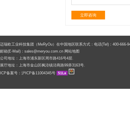
立即咨询
迈瑞欧工业科技集团（MeRyOu）在中国地区联系方式：电话(Tel)：400-666-9429 0086
邮箱(E-Mail)：
sales@meryou.com.cn
网站地图
公司地址：上海市浦东新区周市路416号4层.
展厅地址：上海市金山区枫泾镇泾商路99弄3163号.
ICP备案号：
沪ICP备11004345号
51La