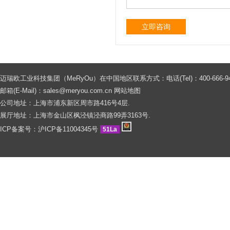
立即咨询
迈瑞欧工业科技集团（MeRyOu）在中国地区联系方式：电话(Tel)：400-666-9429 0086
邮箱(E-Mail)：
sales@meryou.com.cn
网站地图
公司地址：上海市浦东新区周市路416号4层.
展厅地址：上海市金山区枫泾镇泾商路99弄3163号.
ICP备案号：
沪ICP备11004345号
51La