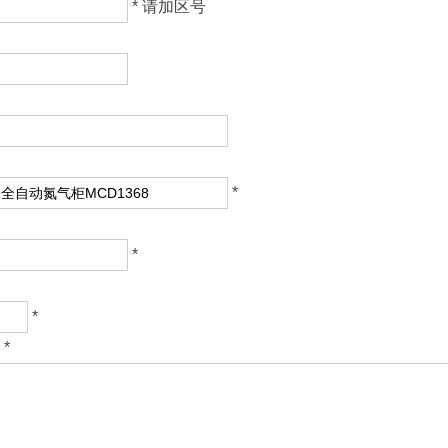
* 请加区号
*
*
*
*