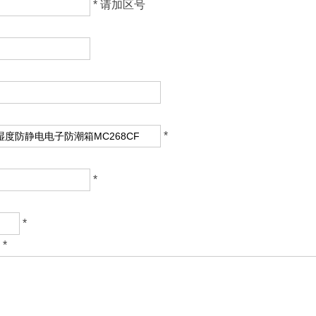
* 请加区号
*
*
*
*