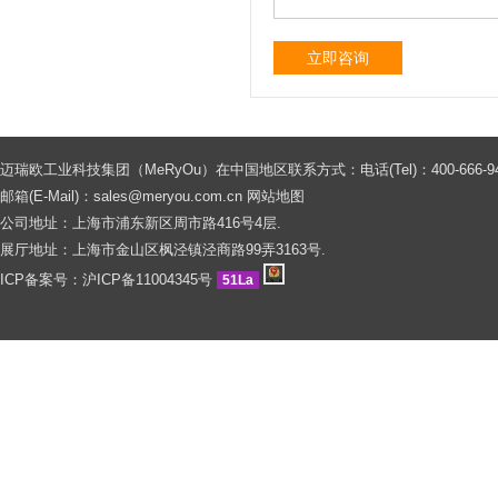
立即咨询
迈瑞欧工业科技集团（MeRyOu）在中国地区联系方式：电话(Tel)：400-666-9429 0086
邮箱(E-Mail)：
sales@meryou.com.cn
网站地图
公司地址：上海市浦东新区周市路416号4层.
展厅地址：上海市金山区枫泾镇泾商路99弄3163号.
ICP备案号：
沪ICP备11004345号
51La