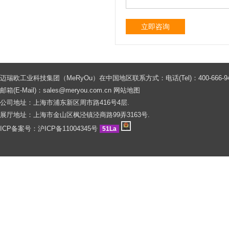
立即咨询
迈瑞欧工业科技集团（MeRyOu）在中国地区联系方式：电话(Tel)：400-666-9429 0086
邮箱(E-Mail)：
sales@meryou.com.cn
网站地图
公司地址：上海市浦东新区周市路416号4层.
展厅地址：上海市金山区枫泾镇泾商路99弄3163号.
ICP备案号：
沪ICP备11004345号
51La