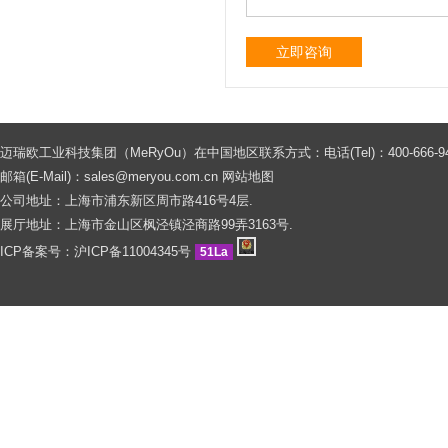
立即咨询
迈瑞欧工业科技集团（MeRyOu）在中国地区联系方式：电话(Tel)：400-666-9429 0086
邮箱(E-Mail)：
sales@meryou.com.cn
网站地图
公司地址：上海市浦东新区周市路416号4层.
展厅地址：上海市金山区枫泾镇泾商路99弄3163号.
ICP备案号：
沪ICP备11004345号
51La