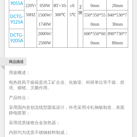
9055A
220V/
050W
RT+10-
±0.
0mm
20mm
2
块
50HZ
300
℃
5
℃
1500W/
550*350*55
840*530*7
DCTG-
9125A
1740W
0mm
30mm
2000W/
600*550*60
890*730*7
DCTG-
9205A
2500W
0mm
80mm
商品描述
用途概述：
电热鼓风干燥箱是供工矿企业、化验室、科研单位等干燥、烘
培、熔蜡、灭菌作用。
产品特点：
采用国内首创流线型圆弧设计，外壳采用冷轧钢板制造，表面
静电喷塑；
采用优质镍铬合金加热器；
内胆均为优质不锈钢材料制成；