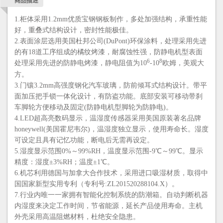
商品描述
1.柜体采用1.2mm优质宝钢钢板制作，多处加强结构，承重性能
好，重叠式结构设计，密封性能极佳。
2.表面涂层选用美国杜邦公司(DuPont)环保涂料，处理采用先进
的有18道工序组成的橘纹烤漆，耐腐蚀性强，防静电机型表面
6
8
处理采用先进的防静电烤漆，静电阻值为10
-10
欧姆，美观大
方。
3.门镶3.2mm高强度钢化汽车玻璃，防前倾耳式结构设计。带平
面加压把手锁一体化设计，有防盗功能。底部安装可移动带刹
车脚轮方便移动及固定(防静电机型脚轮为防静电)。
4.LED超高亮数码显示，温湿度传感器采用美国原装著名品牌
honeywell(美国霍尼韦尔)，温湿度独立显示，使用寿命长。湿度
可设定且具有记忆功能，断电后无需再设定。
5.湿度显示范围0%～99%RH，温度显示范围-9℃～99℃。显示
精度：湿度±3%RH；温度±1℃。
6.机芯利用德国与加拿大合作技术，采用进口吸湿材质，取得中
国国家新型实用专利（专利号:ZL201520288104.X）。
7.行业内唯一一家拥有智能化控制系统的防潮箱。自动判断机器
内湿度来决定工作时间，节省能源，延长产品使用寿命。主机
外壳采用高温阻燃材料，杜绝安全隐患。