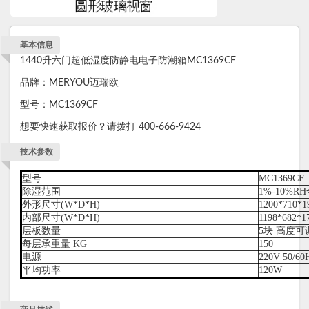
基本信息
1440升六门超低湿度防静电电子防潮箱MC1369CF
品牌：MERYOU迈瑞欧
型号：MC1369CF
想要快速获取报价？请拨打 400-666-9424
技术参数
型号
MC1369CF
除湿范围
1%-10%
外形尺寸(W*D*H)
1200*710*
内部尺寸(W*D*H)
1198*682*
层板数量
5块 高度可
每层承重量 KG
150
电源
220V 50/60
平均功率
120W