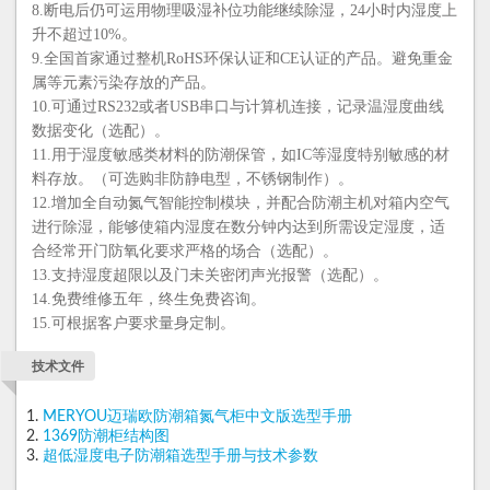
8.断电后仍可运用物理吸湿补位功能继续除湿，24小时内湿度上
升不超过10%。
9.全国首家通过整机RoHS环保认证和CE认证的产品。避免重金
属等元素污染存放的产品。
10.可通过RS232或者USB串口与计算机连接，记录温湿度曲线
数据变化（选配）。
11.用于湿度敏感类材料的防潮保管，如IC等湿度特别敏感的材
料存放。（可选购非防静电型，不锈钢制作）。
12.增加全自动氮气智能控制模块，并配合防潮主机对箱内空气
进行除湿，能够使箱内湿度在数分钟内达到所需设定湿度，适
合经常开门防氧化要求严格的场合（选配）。
13.支持湿度超限以及门未关密闭声光报警（选配）。
14.免费维修五年，终生免费咨询。
15.可根据客户要求量身定制。
技术文件
MERYOU迈瑞欧防潮箱氮气柜中文版选型手册
1369防潮柜结构图
超低湿度电子防潮箱选型手册与技术参数