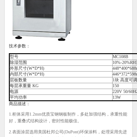
技术参数：
型号
MC108B
除湿范围
10%-20%
外形尺寸(W*D*H)
448*400*68
内部尺寸(W*D*H)
446*372*59
层板数量
1块 高度可
每层承重量 KG
150
电源
220V 50/60H
平均功率
13W
商品描述：
1.柜体采用1.2mm优质宝钢钢板制作，多处加强结构，承重性能
好，重叠式结构设计，密封性能极佳。
2.表面涂层选用美国杜邦公司(DuPont)环保涂料，处理采用先进