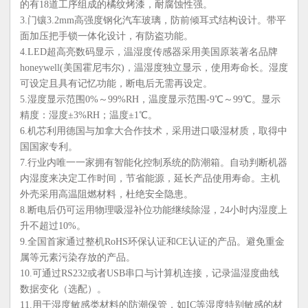
的有18道工序组成的橘纹烤漆，耐腐蚀性强。
3.门镶3.2mm高强度钢化汽车玻璃，防前倾耳式结构设计。带平
面加压把手锁一体化设计，有防盗功能。
4.LED超高亮数码显示，温湿度传感器采用美国原装著名品牌
honeywell(美国霍尼韦尔)，温湿度独立显示，使用寿命长。湿度
可设定且具有记忆功能，断电后无需再设定。
5.湿度显示范围0%～99%RH，温度显示范围-9℃～99℃。显示
精度：湿度±3%RH；温度±1℃。
6.机芯利用德国与加拿大合作技术，采用进口吸湿材质，取得中
国国家专利。
7.行业内唯一一家拥有智能化控制系统的防潮箱。自动判断机器
内湿度来决定工作时间，节省能源，延长产品使用寿命。主机
外壳采用高温阻燃材料，杜绝安全隐患。
8.断电后仍可运用物理吸湿补位功能继续除湿，24小时内湿度上
升不超过10%。
9.全国首家通过整机RoHS环保认证和CE认证的产品。避免重金
属等元素污染存放的产品。
10.可通过RS232或者USB串口与计算机连接，记录温湿度曲线
数据变化（选配）。
11.用于湿度敏感类材料的防潮保管，如IC等湿度特别敏感的材