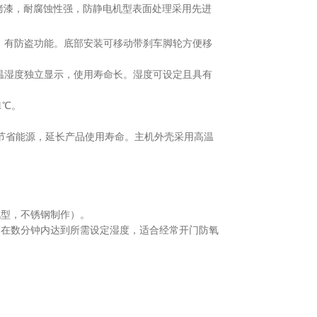
橘纹烤漆，耐腐蚀性强，防静电机型表面处理采用先进
计，有防盗功能。底部安装可移动带刹车脚轮方便移
尔)，温湿度独立显示，使用寿命长。湿度可设定且具有
1℃。
，节省能源，延长产品使用寿命。主机外壳采用高温
。
电型，不锈钢制作）。
度在数分钟内达到所需设定湿度，适合经常开门防氧