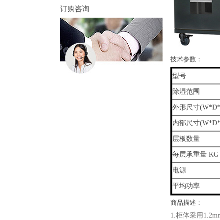
订购咨询
技术参数：
型号
除湿范围
外形尺寸(W*D*
内部尺寸(W*D*
层板数量
每层承重量 KG
电源
平均功率
商品描述：
1.柜体采用1