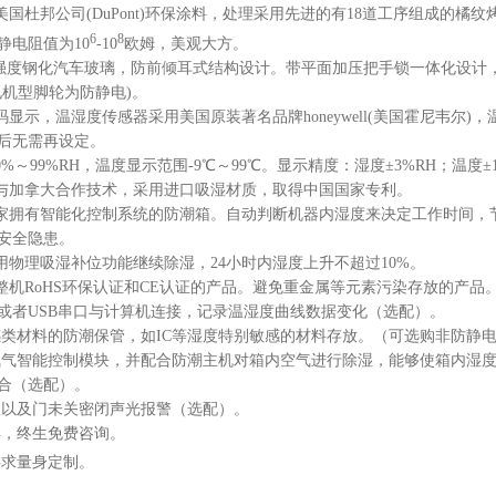
用美国杜邦公司(DuPont)环保涂料，处理采用先进的有18道工序组成的
6
8
静电阻值为10
-10
欧姆，美观大方。
mm高强度钢化汽车玻璃，防前倾耳式结构设计。带平面加压把手锁一体化设
电机型脚轮为防静电)。
数码显示，温湿度传感器采用美国原装著名品牌honeywell(美国霍尼韦
后无需再设定。
0%～99%RH，温度显示范围-9℃～99℃。显示精度：湿度±3%RH；温度±
国与加拿大合作技术，采用进口吸湿材质，取得中国国家专利。
一家拥有智能化控制系统的防潮箱。自动判断机器内湿度来决定工作时间
安全隐患。
运用物理吸湿补位功能继续除湿，24小时内湿度上升不超过10%。
过整机RoHS环保认证和CE认证的产品。避免重金属等元素污染存放的产品
232或者USB串口与计算机连接，记录温湿度曲线数据变化（选配）。
敏感类材料的防潮保管，如IC等湿度特别敏感的材料存放。（可选购非防静
动氮气智能控制模块，并配合防潮主机对箱内空气进行除湿，能够使箱内湿
合（选配）。
超限以及门未关密闭声光报警（选配）。
年，终生免费咨询。
要求量身定制。