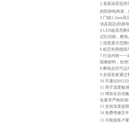
2.表面涂层选
的防静电烤漆，
3.门镶3.2
动及固定(防静
4.LED超高亮
记忆功能，断电
5.湿度显示范围
6.机芯利用德
7.行业内唯一
阻燃材料，杜绝
8.断电后仍可
9.全国首家通
10.可通过RS
11.用于湿度
12.增加全自
化要求严格的场
13.支持湿度
14.免费维修五
15.可根据客户