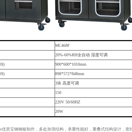
MC468F
20%-60%RH全自动 湿度可调
H)
900*600*1010mm
H)
898*572*848mm
3块 高度可调
150
220V 50/60HZ
20W
.2mm优质宝钢钢板制作，多处加强结构，承重性能好，重叠式结构设计，密