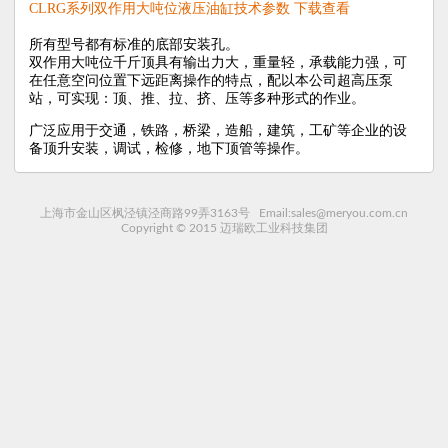
CLRG系列双作用大吨位液压油缸技术参数 下载查看
所有型号都有标准的底部安装孔。
双作用大吨位千斤顶具有输出力大，重量轻，承载能力强，可
在任意空问位置下远距离操作的特点，配以本公司超高压泵
站，可实现：顶、推、拉、挤、压等多种形式的作业。
广泛应用于交通，铁路，桥梁，造船，建筑，工矿等企业的设
备顶升安装，调试，检修，地下顶管等操作。
上海市金山区枫泾镇泾商路99弄3163号 Email:sales@meryou.com.cn
Copyright © 2015 迈瑞欧工业科技集团